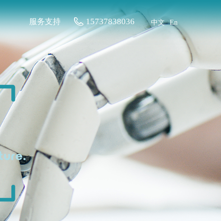
15737838036
服务支持
中文
En